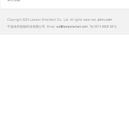
Copyright 2024 Lawson Smarttech Co., Ltd. All rights reserved.
pinxv.com
宁波洛尚智能科技有限公司. Email:
wd@lawsonsmart.com
. Tel:0574 8908 5812