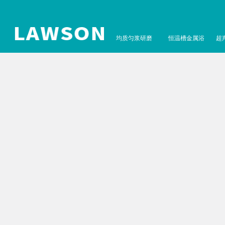
均质匀浆研磨
恒温槽金属浴
超